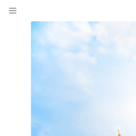
Skip
to
content
Se
for
ิการทําบัญชี
ทะเบียนบริษัทใหม่