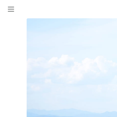
Skip
to
content
Se
for
ิการทําบัญชี
ทะเบียนบริษัทใหม่